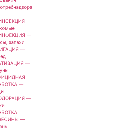
ования
отребнадзора
ИНСЕКЦИЯ —
екомые
ИНФЕКЦИЯ —
сы, запахи
ИГАЦИЯ —
оед
АТИЗАЦИЯ —
зуны
РИЦИДНАЯ
АБОТКА —
щи
ОДОРАЦИЯ —
хи
АБОТКА
ВЕСИНЫ —
ень