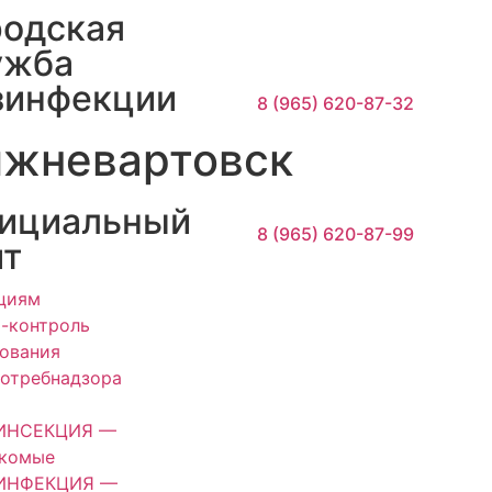
родская
ужба
зинфекции
8 (965) 620-87-32
жневартовск
ициальный
8 (965) 620-87-99
йт
циям
-контроль
ования
отребнадзора
ИНСЕКЦИЯ —
екомые
ИНФЕКЦИЯ —