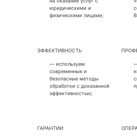
на оказание услуг с
ч
юридическими и
с
физическими лицами;
В
ЭФФЕКТИВНОСТЬ
ПРОФ
— используем
—
современные и
к
безопасные методы
с
обработки с доказанной
п
эффективностью;
ГАРАНТИИ
ОПЕР