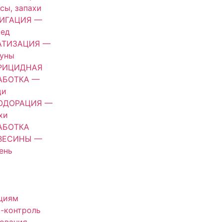
сы, запахи
ИГАЦИЯ —
оед
АТИЗАЦИЯ —
зуны
РИЦИДНАЯ
АБОТКА —
щи
ОДОРАЦИЯ —
хи
АБОТКА
ВЕСИНЫ —
ень
циям
-контроль