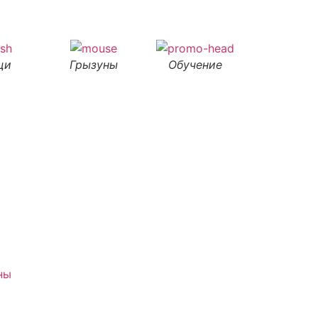
щи
Грызуны
Обучение
ны