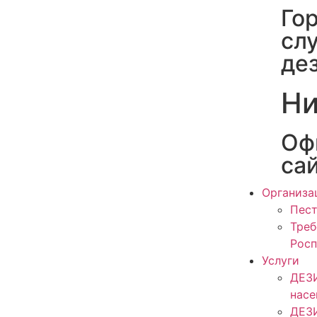
Го
сл
де
Ни
Оф
са
Организа
Пест
Треб
Росп
Услуги
ДЕЗ
нас
ДЕЗ