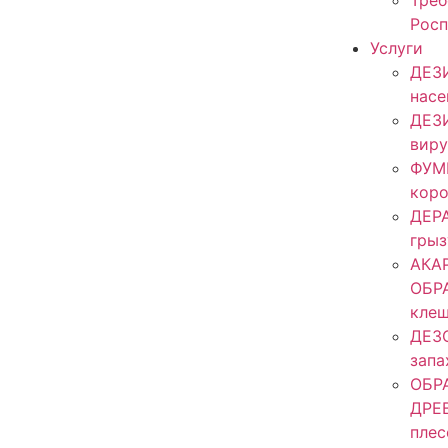
Треб
Росп
Услуги
ДЕЗ
нас
ДЕЗ
виру
ФУМ
кор
ДЕР
гры
АКА
ОБР
кле
ДЕЗ
запа
ОБР
ДРЕ
плес